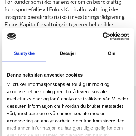
For kunder som ikke har ønsker om en bærekraftig
fondsportefølje vil Fokus Kapitalforvaltning ikke
integrere bærekraftsrisiko i investeringsrådgivning.
Fokus Kapitalforvaltning integrerer heller ikke
bærekraftsrisiko i foretakets modellporteføljer.
Se mer informasjon om vår integrering av
Samtykke
Detaljer
Om
bærekraftsrisiko i vår bærekraftsstrategi som kan
lastes ned her
Denne nettsiden anvender cookies
Vi bruker informasjonskapsler for å gi innhold og
annonser et personlig preg, for å levere sosiale
mediefunksjoner og for å analysere trafikken vår. Vi deler
INGEN HENSYN TIL
dessuten informasjon om hvordan du bruker nettstedet
INVESTERINGSBESLUTNINGERS
vårt, med partnerne våre innen sosiale medier,
NEGATIVE PÅVIRKNINGER PÅ
annonsering og analysearbeid, som kan kombinere den
BÆREKRAFTSFAKTORER
med annen informasjon du har gjort tilgjengelig for dem,
eller som de har samlet inn gjennom din bruk av