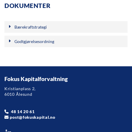
DOKUMENTER
Bærekraftstrategi
Godtgjørelsesordning
Fokus Kapitalforvaltning
Kristianplass 2,
6010 Ålesund
48 14 20 61

post@fokuskapital.no
