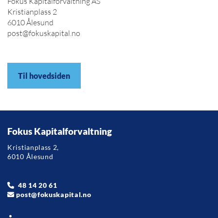
Fokus Kapitalforvaltning AS
Kristianplass 2
6010 Ålesund
post@fokuskapital.no
Til hovedsiden
Fokus Kapitalforvaltning
Kristianplass 2,
6010 Ålesund
48 14 20 61

post@fokuskapital.no
