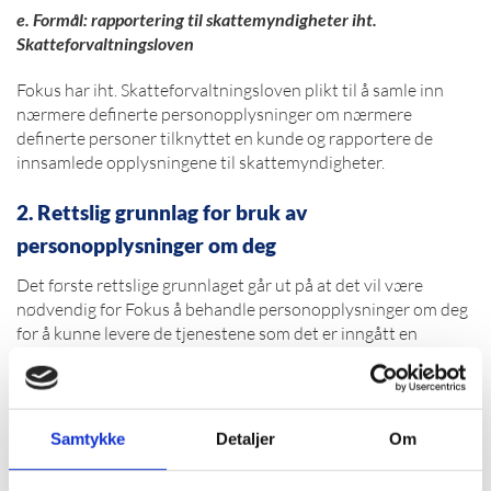
e. Formål: rapportering til skattemyndigheter iht.
Skatteforvaltningsloven
Fokus har iht. Skatteforvaltningsloven plikt til å samle inn
nærmere definerte personopplysninger om nærmere
definerte personer tilknyttet en kunde og rapportere de
innsamlede opplysningene til skattemyndigheter.
2. Rettslig grunnlag for bruk av
personopplysninger om deg
Det første rettslige grunnlaget går ut på at det vil være
nødvendig for Fokus å behandle personopplysninger om deg
for å kunne levere de tjenestene som det er inngått en
kundeavtale om, inkludert fakturering for tjenestene og
annen kommunikasjon for å kunne gi en hensiktsmessig
kundeoppfølging.
Samtykke
Detaljer
Om
Videre vil det være nødvendig for Fokus å behandle
personopplysninger om deg for å kunne oppfylle lovkrav som